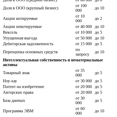
от 100
Доля в ООО (крупный бизнес)
до 10
000
от 10
Акции котируемые
до 2
000
Акции некотируемые
от 40 000
до 10
Вексель
от 10 000
до 5
Упущенная выгода
от 50 000
до 10
Дебиторская задолженность
от 15 000
до 5
по
Переоценка основных средств
до 10
запросу
Интеллектуальная собственность и нематериальные
активы
от 35
Товарный знак
до 5
000
Ноу-хау
от 30 000
до 5
Патент на изобретение
от 20 000
до 5
Авторские права
от 20 000
до 5
от 30
База данных
до 5
000
от 60
Программа ЭВМ
до 10
000