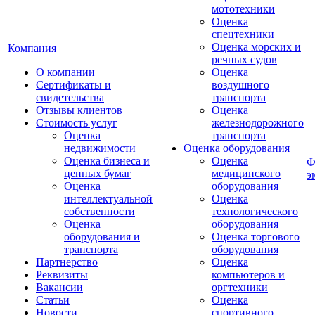
мототехники
Оценка
спецтехники
Оценка морских и
Компания
речных судов
О компании
Оценка
Сертификаты и
воздушного
свидетельства
транспорта
Отзывы клиентов
Оценка
Стоимость услуг
железнодорожного
Оценка
транспорта
недвижимости
Оценка оборудования
Оценка бизнеса и
Оценка
Ф
ценных бумаг
медицинского
э
Оценка
оборудования
интеллектуальной
Оценка
собственности
технологического
Оценка
оборудования
оборудования и
Оценка торгового
транспорта
оборудования
Партнерство
Оценка
Реквизиты
компьютеров и
Вакансии
оргтехники
Статьи
Оценка
Новости
спортивного