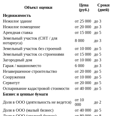
Цена
Сроки
Объект оценки
(руб.)
(дней)
Недвижимость
Нежилое здание
от 25 000
до 3
Нежилое помещение
от 20 000
до 3
Арендная ставка
от 15 000
до 5
Земельный участок (СНТ / для
8 000
до 3
нотариуса)
Земельный участок без строений
от 10 000
до 5
Земельный участок со строениями
от 15 000
до 5
Загородный дом
от 10 000
до 3
Гараж / машиноместо
6 000
до 3
Незавершенное строительство
от 20 000
до 5
Сооружения
от 10 000
до 5
Сервитут
от 20 000
до 5
Оспаривание кадастровой стоимости
от 40 000
до 5
Бизнес и ценные бумаги
от 10
Доля в ООО (деятельность не ведется)
до 2
000
Доля в ООО (малый бизнес)
от 40 000
до 5
Доля в ООО (средний бизнес)
от 80 000
до 8