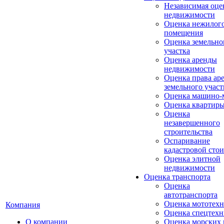
Независимая оце
недвижимости
Оценка нежилог
помещения
Оценка земельно
участка
Оценка аренды
недвижимости
Оценка права ар
земельного участ
Оценка машино-
Оценка квартир
Оценка
незавершенного
строительства
Оспаривание
кадастровой сто
Оценка элитной
недвижимости
Оценка транспорта
Оценка
автотранспорта
Оценка мототех
Компания
Оценка спецтех
О компании
Оценка морских 