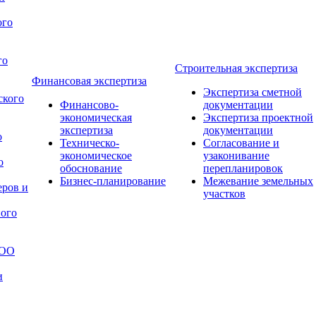
ого
го
Строительная экспертиза
Финансовая экспертиза
Экспертиза сметной
ского
Финансово-
документации
экономическая
Экспертиза проектной
экспертиза
документации
о
Техническо-
Согласование и
экономическое
узаконивание
о
обоснование
перепланировок
Бизнес-планирование
Межевание земельных
ров и
участков
ого
ООО
и