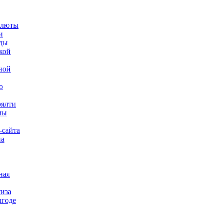
алюты
и
ды
кой
ной
о
оялти
мы
-сайта
на
ная
тиза
ыгоде