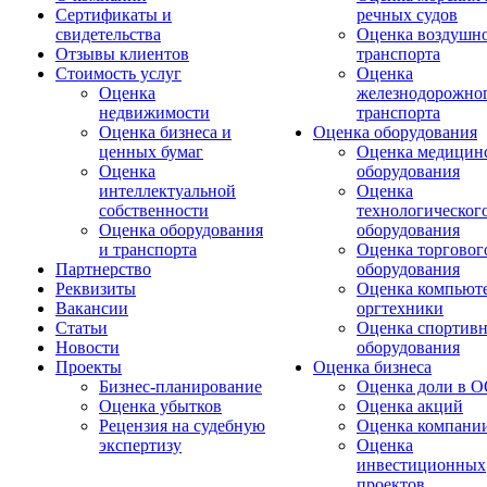
Сертификаты и
речных судов
свидетельства
Оценка воздушн
Отзывы клиентов
транспорта
Стоимость услуг
Оценка
Оценка
железнодорожно
недвижимости
транспорта
Оценка бизнеса и
Оценка оборудования
ценных бумаг
Оценка медицин
Оценка
оборудования
интеллектуальной
Оценка
собственности
технологическог
Оценка оборудования
оборудования
и транспорта
Оценка торговог
Партнерство
оборудования
Реквизиты
Оценка компьюте
Вакансии
оргтехники
Статьи
Оценка спортивн
Новости
оборудования
Проекты
Оценка бизнеса
Бизнес-планирование
Оценка доли в 
Оценка убытков
Оценка акций
Рецензия на судебную
Оценка компани
экспертизу
Оценка
инвестиционных
проектов