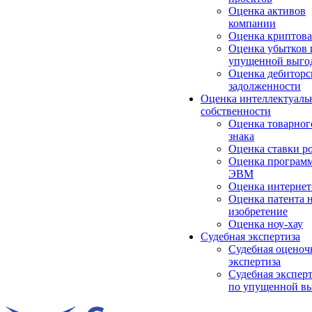
Оценка активов
компании
Оценка криптов
Оценка убытков 
упущенной выго
Оценка дебиторс
задолженности
Оценка интеллектуаль
собственности
Оценка товарног
знака
Оценка ставки р
Оценка програм
ЭВМ
Оценка интернет
Оценка патента 
изобретение
Оценка ноу-хау
Судебная экспертиза
Судебная оценоч
экспертиза
Судебная экспер
по упущенной в